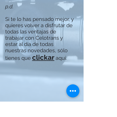
p.d.
Si te lo has pensado mejor, y
quieres volver a disfrutar de
todas las ventajas de
trabajar con Celotrans y
estar al día de todas
nuestras novedades, sólo
clickar
tienes que
aquí.